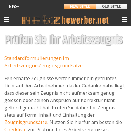
INFO▾
NEW STYLE
OLD STYLE
Updates
Angedacht
Prüfen Sie Ihr Arbeitszeugnis
Entwickler
Standardformulierungen im
Hintergrund
Arbeitszeugnis
Zeugnisgrundsätze
Sitemap
Fehlerhafte Zeugnisse werfen immer ein getrübtes
Kontakt
Licht auf den Arbeitnehmer, da der Gedanke nahe liegt,
Materialpool für Bewerber
dass dieser sein Zeugnis nicht aufmerksam genug
Datenschutz
gelesen oder seinen Anspruch auf Korrektur nicht
geltend gemacht hat. Prüfen Sie daher Ihr Zeugnis
Nutzungsbedingungen
stets auf Form, Inhalt und Einhaltung der
Zeugnisgrundsätze
. Nutzen Sie hierfür am besten die
Spenden
Checkliste
zur Prüfung Ihres Arbeitszeugnisses.