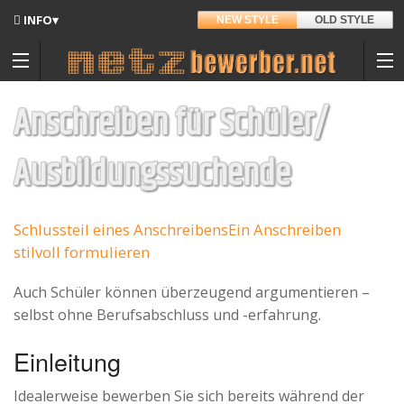
INFO▾
NEW STYLE
OLD STYLE
Updates
Angedacht
Anschreiben für Schüler/
Entwickler
Ausbildungssuchende
Hintergrund
Sitemap
Schlussteil eines Anschreibens
Ein Anschreiben
stilvoll formulieren
Kontakt
Materialpool für Bewerber
Auch Schüler können überzeugend argumentieren –
Datenschutz
selbst ohne Berufsabschluss und -erfahrung.
Nutzungsbedingungen
Einleitung
Spenden
Idealerweise bewerben Sie sich bereits während der