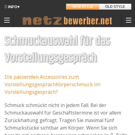
INFO▾
NEW STYLE
OLD STYLE
Updates
Angedacht
Schmuckauswahl für das
Entwickler
Vorstellungsgespräch
Hintergrund
Materialpool für Bewerber
Sitemap
Die passenden Accessoires zum
Vorstellungsgespräch
Körperschmuck im
Kontakt
Vorstellungsgespräch?
Datenschutz
Schmuck schmückt nicht in jedem Fall. Bei der
Schmuckauswahl für Geschäftstermine ist vor allem
Nutzungsbedingungen
Zurückhaltung gefragt. Tragen Sie maximal fünf
Spenden
Schmuckstücke sichtbar am Körper. Wenn Sie sich