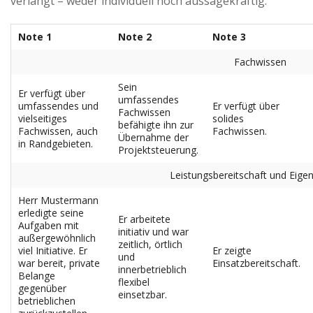
verlangt – weder individuell noch aussagekräftig.
Advertiser
Note 1
Note 2
Note 3
Fachwissen
Sein
Er verfügt über
umfassendes
umfassendes und
Er verfügt über
Fachwissen
vielseitiges
solides
befähigte ihn zur
Fachwissen, auch
Fachwissen.
Übernahme der
in Randgebieten.
Projektsteuerung.
Leistungsbereitschaft und Eigeni
Herr Mustermann
erledigte seine
Er arbeitete
Aufgaben mit
initiativ und war
außergewöhnlich
zeitlich, örtlich
viel Initiative. Er
Er zeigte
und
war bereit, private
Einsatzbereitschaft.
innerbetrieblich
Belange
flexibel
gegenüber
einsetzbar.
betrieblichen