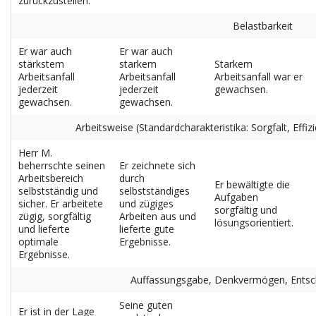
zurückzustellen.
Belastbarkeit
Er war auch
Er war auch
stärkstem
starkem
Starkem
Arbeitsanfall
Arbeitsanfall
Arbeitsanfall war er
jederzeit
jederzeit
gewachsen.
gewachsen.
gewachsen.
Arbeitsweise (Standardcharakteristika: Sorgfalt, Effizi
Herr M.
beherrschte seinen
Er zeichnete sich
Arbeitsbereich
durch
Er bewältigte die
selbstständig und
selbstständiges
Aufgaben
sicher. Er arbeitete
und zügiges
sorgfältig und
zügig, sorgfältig
Arbeiten aus und
lösungsorientiert.
und lieferte
lieferte gute
optimale
Ergebnisse.
Ergebnisse.
Auffassungsgabe, Denkvermögen, Entsch
Seine guten
Er ist in der Lage