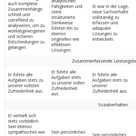
analytischen
auch komplexe
Fähigkeiten und
Er war in der Lage,
Zusammenhänge
seine
neue Sachverhalte
schnell und
strukturierte
vollständig zu
zutreffend zu
Denkweise
erfassen und
analysieren, um zu
führten ihn zu
adäquate
wohlabgewogenen
ebenso
Lösungen zu
und sicheren
originellen wie
entwickeln.
Entscheidungen zu
effektiven
gelangen.
Lösungen.
Zusammenfassende Leistungsbe
Er führte alle
Er führte alle
Er führte alle
Aufgaben stets
Aufgaben stets zu
Aufgaben stets zu
zu unserer vollen
unserer vollsten
unserer
Zufriedenheit
Zufriedenheit aus.
Zufriedenheit aus.
aus.
Sozialverhalten
Er verhielt sich
stets vorbildlich.
Sein ebenso
sympathisches wie
Sein persönliches
Sein persönliches