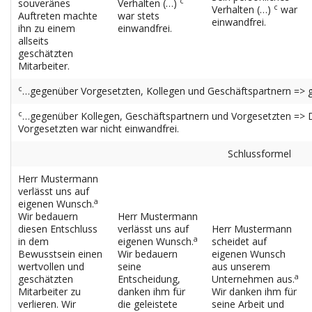
c
souveränes
Verhalten (…)
c
Verhalten (…)
war
Auftreten machte
war stets
einwandfrei.
ihn zu einem
einwandfrei.
allseits
geschätzten
Mitarbeiter.
c
…gegenüber Vorgesetzten, Kollegen und Geschäftspartnern => 
c
…gegenüber Kollegen, Geschäftspartnern und Vorgesetzten => 
Vorgesetzten war nicht einwandfrei.
Schlussformel
Herr Mustermann
verlässt uns auf
a
eigenen Wunsch.
Wir bedauern
Herr Mustermann
diesen Entschluss
verlässt uns auf
Herr Mustermann
a
in dem
eigenen Wunsch.
scheidet auf
Bewusstsein einen
Wir bedauern
eigenen Wunsch
wertvollen und
seine
aus unserem
a
geschätzten
Entscheidung,
Unternehmen aus.
Mitarbeiter zu
danken ihm für
Wir danken ihm für
verlieren. Wir
die geleistete
seine Arbeit und