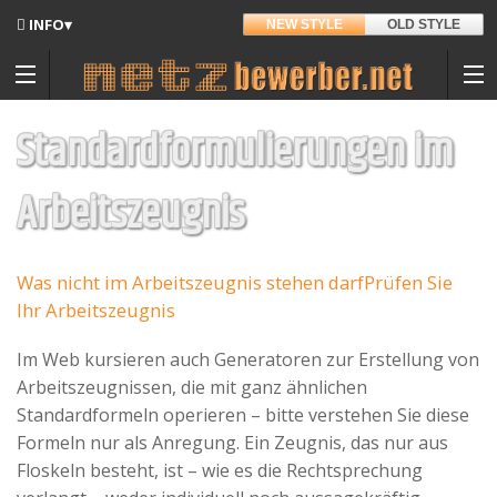
INFO▾
NEW STYLE
OLD STYLE
Updates
Angedacht
Standardformulierungen im
Entwickler
Arbeitszeugnis
Hintergrund
Sitemap
Was nicht im Arbeitszeugnis stehen darf
Prüfen Sie
Ihr Arbeitszeugnis
Kontakt
Materialpool für Bewerber
Im Web kursieren auch Generatoren zur Erstellung von
Datenschutz
Arbeitszeugnissen, die mit ganz ähnlichen
Standardformeln operieren – bitte verstehen Sie diese
Nutzungsbedingungen
Formeln nur als Anregung. Ein Zeugnis, das nur aus
Spenden
Floskeln besteht, ist – wie es die Rechtsprechung