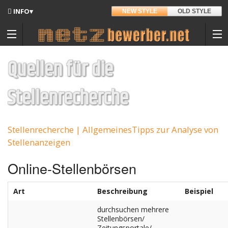
INFO▾
NEW STYLE
OLD STYLE
Updates
Angedacht
Quellen für die
Entwickler
Stellenrecherche
Ratgeber: Arbeitszeugnisse
Hintergrund
Auf Amazon.de
Sitemap
Stellenrecherche | Allgemeines
Tipps zur Analyse von
Stellenanzeigen
Kontakt
Online-Stellenbörsen
Datenschutz
Nutzungsbedingungen
Art
Beschreibung
Beispiel
durchsuchen mehrere
Spenden
Stellenbörsen/
Zeitungsportale/