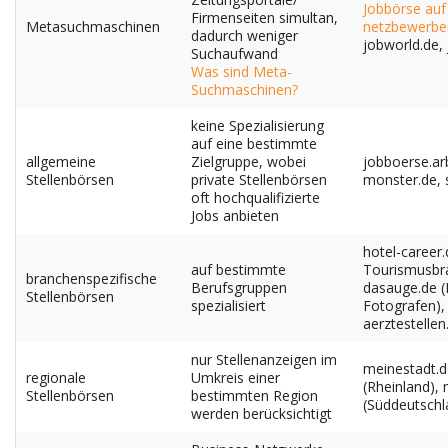
Jobbörse auf
Advertiser
Firmenseiten simultan,
Metasuchmaschinen
netzbewerber
dadurch weniger
jobworld.de,
Suchaufwand
Was sind Meta-
Suchmaschinen?
keine Spezialisierung
auf eine bestimmte
allgemeine
Zielgruppe, wobei
jobboerse.ar
Stellenbörsen
private Stellenbörsen
monster.de, 
oft hochqualifizierte
Jobs anbieten
hotel-career
auf bestimmte
Tourismusbr
branchenspezifische
Berufsgruppen
dasauge.de (
Stellenbörsen
spezialisiert
Fotografen),
aerztestellen
nur Stellenanzeigen im
meinestadt.d
regionale
Umkreis einer
(Rheinland), 
Stellenbörsen
bestimmten Region
(Süddeutschl
werden berücksichtigt