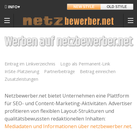
INFO▾
NEW STYLE
OLD STYLE
Updates
Angedacht
Werben auf netzbewerber.net
Entwickler
Drucker
Hintergrund
Eintrag im Linkverzeichnis
Logo als Permanent-Link
InSite-Platzierung
Partnerbeiträge
Beitrag einreichen
Sitemap
Zusatzleistungen
Kontakt
Auf Amazon.de
Netzbewerber.net bietet Unternehmen eine Plattform
Datenschutz
für SEO- und Content-Marketing-Aktivitäten. Advertiser
profitieren von flexiblen Layout-Strukturen und
Nutzungsbedingungen
qualitätsbewussten redaktionellen Inhalten:
Mediadaten und Informationen über netzbewerber.net
.
Spenden