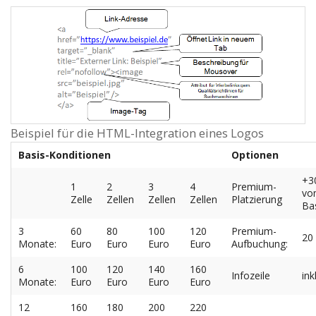
Beispiel für die HTML-Integration eines Logos
Basis-Konditionen
Optionen
+3
1
2
3
4
Premium-
vo
Zelle
Zellen
Zellen
Zellen
Platzierung
Bas
3
60
80
100
120
Premium-
20
Monate:
Euro
Euro
Euro
Euro
Aufbuchung:
6
100
120
140
160
Infozeile
inkl
Monate:
Euro
Euro
Euro
Euro
12
160
180
200
220