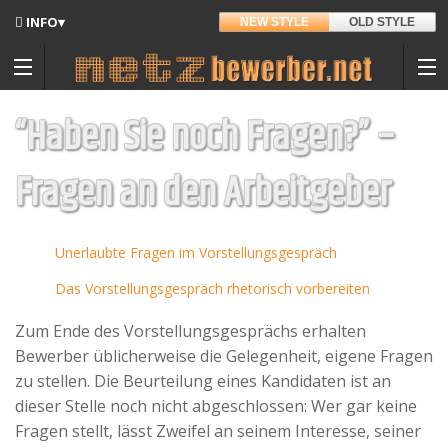
INFO▾
NEW STYLE
OLD STYLE
Updates
Angedacht
“Haben Sie noch Fragen?” –
Entwickler
Fragen an den Arbeitgeber
Hintergrund
Sitemap
Unerlaubte Fragen im Vorstellungsgespräch
Kontakt
Das Vorstellungsgespräch rhetorisch vorbereiten
Materialpool für Bewerber
Zum Ende des Vorstellungsgesprächs erhalten
Datenschutz
Bewerber üblicherweise die Gelegenheit, eigene Fragen
Nutzungsbedingungen
zu stellen. Die Beurteilung eines Kandidaten ist an
dieser Stelle noch nicht abgeschlossen: Wer gar keine
Spenden
Fragen stellt, lässt Zweifel an seinem Interesse, seiner