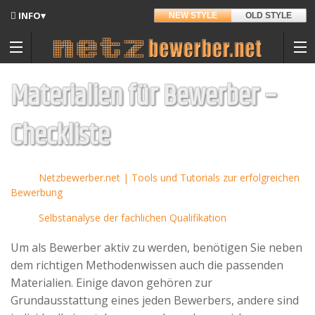
INFO▾
NEW STYLE
OLD STYLE
Updates
Angedacht
Materialien für Bewerber –
Entwickler
Checkliste
Briefumschläge DIN lang
Hintergrund
Auf Amazon.de
Sitemap
Netzbewerber.net | Tools und Tutorials zur erfolgreichen
Bewerbung
Kontakt
Selbstanalyse der fachlichen Qualifikation
Datenschutz
Um als Bewerber aktiv zu werden, benötigen Sie neben
Nutzungsbedingungen
dem richtigen Methodenwissen auch die passenden
Materialien. Einige davon gehören zur
Spenden
Grundausstattung eines jeden Bewerbers, andere sind