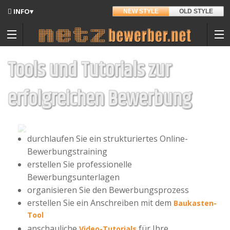
INFO▾
NEW STYLE
OLD STYLE
Updates
Angedacht
Tools und Tutorials zur
Entwickler
erfolgreichen Bewerbung
Hintergrund
Sitemap
durchlaufen Sie ein strukturiertes Online-
Kontakt
Bewerbungstraining
Materialpool für Bewerber
erstellen Sie professionelle
Datenschutz
Bewerbungsunterlagen
organisieren Sie den Bewerbungsprozess
Nutzungsbedingungen
erstellen Sie ein Anschreiben mit dem
Baukasten-
Spenden
Tool
anschauliche
für Ihre
Video-Tutorials