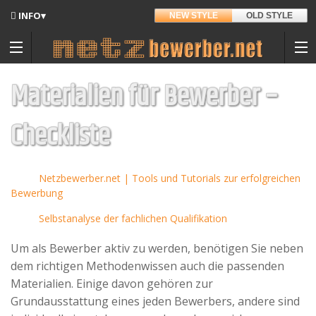
INFO▾
NEW STYLE
OLD STYLE
Updates
Angedacht
Materialien für Bewerber –
Entwickler
Checkliste
Haftnotizen
Hintergrund
Auf Amazon.de
Sitemap
Netzbewerber.net | Tools und Tutorials zur erfolgreichen
Bewerbung
Kontakt
Selbstanalyse der fachlichen Qualifikation
Datenschutz
Um als Bewerber aktiv zu werden, benötigen Sie neben
Nutzungsbedingungen
dem richtigen Methodenwissen auch die passenden
Materialien. Einige davon gehören zur
Spenden
Grundausstattung eines jeden Bewerbers, andere sind