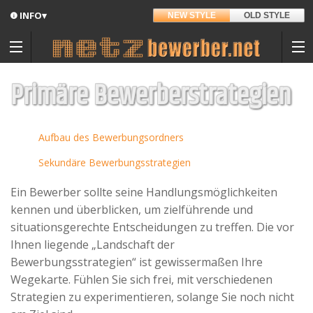
INFO▾
NEW STYLE
OLD STYLE
Updates
Angedacht
Primäre Bewerberstrategien
Entwickler
Aufbau des Bewerbungsordners
Hintergrund
Sekundäre Bewerbungsstrategien
Sitemap
Ein Bewerber sollte seine Handlungsmöglichkeiten
Kontakt
Materialpool für Bewerber
kennen und überblicken, um zielführende und
situationsgerechte Entscheidungen zu treffen. Die vor
Datenschutz
Ihnen liegende „Landschaft der
Bewerbungsstrategien“ ist gewissermaßen Ihre
Nutzungsbedingungen
Wegekarte. Fühlen Sie sich frei, mit verschiedenen
Spenden
Strategien zu experimentieren, solange Sie noch nicht